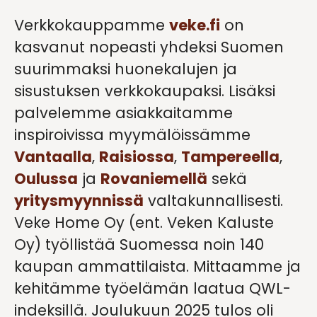
Verkkokauppamme
veke.fi
on
kasvanut nopeasti yhdeksi Suomen
suurimmaksi huonekalujen ja
sisustuksen verkkokaupaksi. Lisäksi
palvelemme asiakkaitamme
inspiroivissa myymälöissämme
Vantaalla
,
Raisiossa
,
Tampereella
,
Oulussa
ja
Rovaniemellä
sekä
yritysmyynnissä
valtakunnallisesti.
Veke Home Oy (ent. Veken Kaluste
Oy) työllistää Suomessa noin 140
kaupan ammattilaista. Mittaamme ja
kehitämme työelämän laatua QWL-
indeksillä. Joulukuun 2025 tulos oli